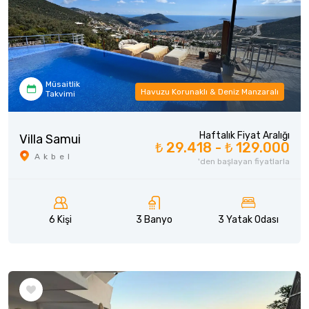
Müsaitlik
Havuzu Korunaklı & Deniz Manzaralı
Takvimi
Haftalık Fiyat Aralığı
Villa Samui
₺ 29.418 -
₺ 129.000
Akbel
'den başlayan fiyatlarla
6 Kişi
3 Banyo
3 Yatak Odası