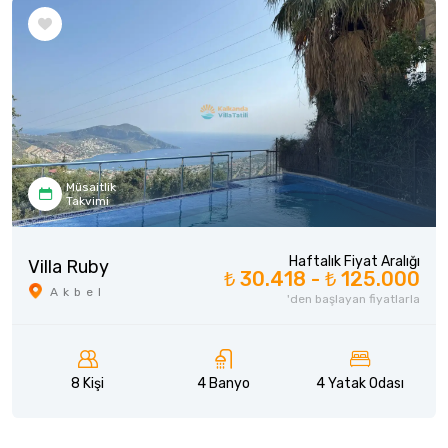
Müsaitlik
Takvimi
Haftalık Fiyat Aralığı
Villa Ruby
₺ 30.418 -
₺ 125.000
Akbel
'den başlayan fiyatlarla
8 Kişi
4 Banyo
4 Yatak Odası