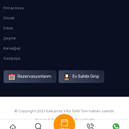
Fırnaz koyu
Göcek
İnlice
Çeşme
Karaağaç
Gazipaşa
Rezervasyonlarım
Ev Sahibi Girişi
© Copyright 2021 Kalkanda Villa Tatili Tüm hakları saklıdır.
Design & Software by
BocekSoft
Filtrele