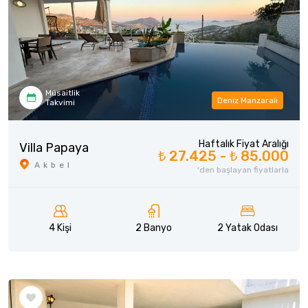
Müsaitlik
Deniz Manzaralı
Takvimi
Haftalık Fiyat Aralığı
Villa Papaya
₺ 27.425 -
₺ 85.000
Akbel
'den başlayan fiyatlarla
4 Kişi
2 Banyo
2 Yatak Odası