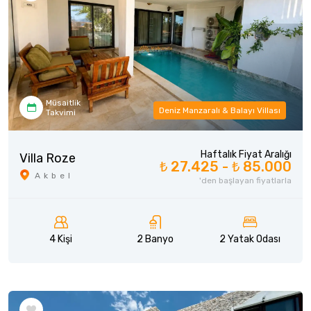
Müsaitlik
Deniz Manzaralı & Balayı Villası
Takvimi
Haftalık Fiyat Aralığı
Villa Roze
₺ 27.425 -
₺ 85.000
Akbel
'den başlayan fiyatlarla
4 Kişi
2 Banyo
2 Yatak Odası