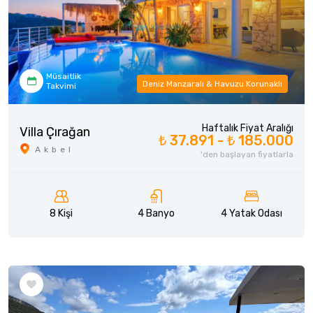
Müsaitlik
Deniz Manzaralı & Havuzu Korunaklı
Takvimi
Haftalık Fiyat Aralığı
Villa Çırağan
₺ 37.891 -
₺ 185.000
Akbel
'den başlayan fiyatlarla
8 Kişi
4 Banyo
4 Yatak Odası