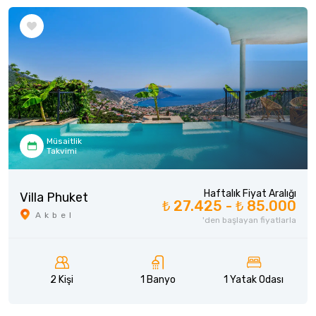
Müsaitlik
Takvimi
Haftalık Fiyat Aralığı
Villa Phuket
₺ 27.425 -
₺ 85.000
Akbel
'den başlayan fiyatlarla
2 Kişi
1 Banyo
1 Yatak Odası