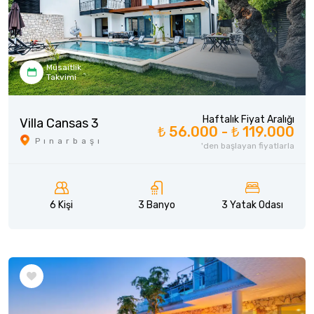
Müsaitlik
Takvimi
Haftalık Fiyat Aralığı
Villa Cansas 3
₺ 56.000 -
₺ 119.000
Pınarbaşı
'den başlayan fiyatlarla
6 Kişi
3 Banyo
3 Yatak Odası