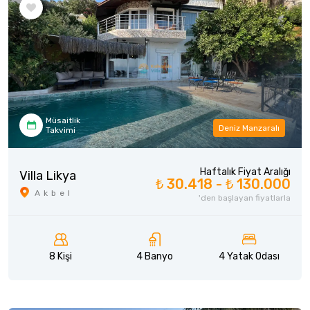
Müsaitlik
Deniz Manzaralı
Takvimi
Haftalık Fiyat Aralığı
Villa Likya
₺ 30.418 -
₺ 130.000
Akbel
'den başlayan fiyatlarla
8 Kişi
4 Banyo
4 Yatak Odası