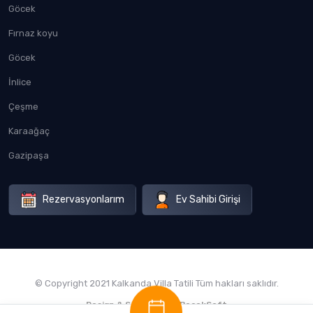
Göcek
Fırnaz koyu
Göcek
İnlice
Çeşme
Karaağaç
Gazipaşa
Rezervasyonlarım
Ev Sahibi Girişi
© Copyright 2021 Kalkanda Villa Tatili Tüm hakları saklıdır.
Design & Software by
BocekSoft