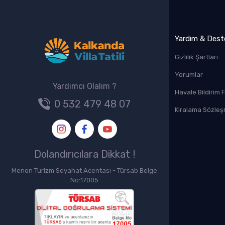
Yardım & Dest
Gizlilik Şartları
Yorumlar
Yardımcı Olalım ?
Havale Bildirim
0 532 479 48 07
Kiralama Sözleş
Dolandırıcılara Dikkat !
Menon Turizm Seyahat Acentası - Türsab Belge
No:17005