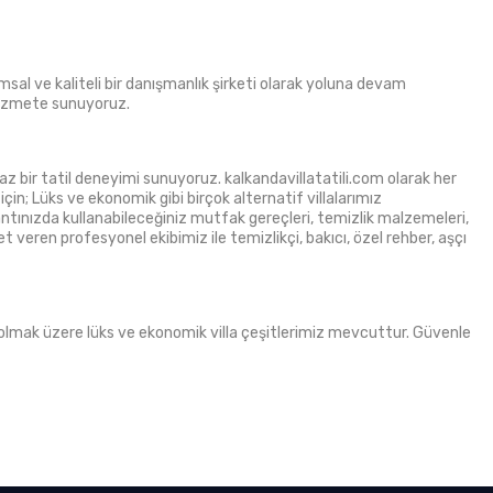
msal ve kaliteli bir danışmanlık şirketi olarak yoluna devam
ıp hizmete sunuyoruz.
maz bir tatil deneyimi sunuyoruz. kalkandavillatatili.com olarak her
çin; Lüks ve ekonomik gibi birçok alternatif villalarımız
şantınızda kullanabileceğiniz mutfak gereçleri, temizlik malzemeleri,
 veren profesyonel ekibimiz ile temizlikçi, bakıcı, özel rehber, aşçı
zili olmak üzere lüks ve ekonomik villa çeşitlerimiz mevcuttur. Güvenle