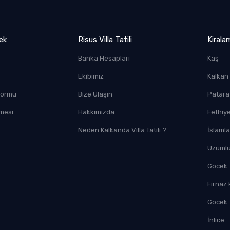
ek
Risus Villa Tatili
Kirala
Banka Hesapları
Kaş
Ekibimiz
Kalkan
 Formu
Bize Ulaşın
Patara
mesi
Hakkımızda
Fethiy
Neden Kalkanda Villa Tatili ?
İslamla
Üzüml
Göcek
Fırnaz
Göcek
İnlice