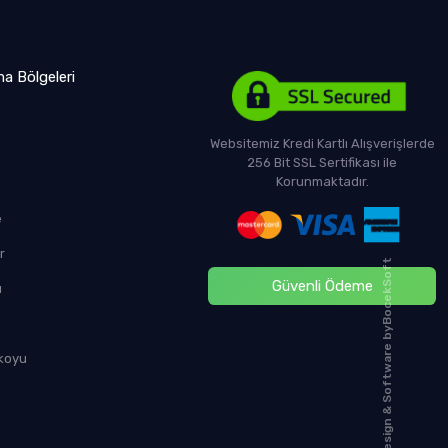
ma Bölgeleri
Websitemiz Kredi Kartlı Alışverişlerde
256 Bit SSL Sertifikası ile
Korunmaktadır.
e
r
BocekSoft
Güvenli Ödeme
ü
Design & Software by
 koyu