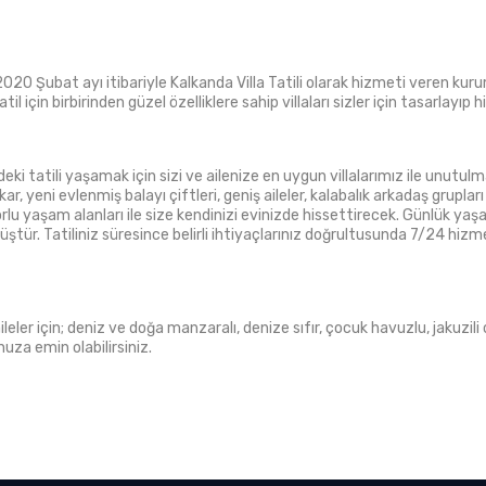
2020 Şubat ayı itibariyle Kalkanda Villa Tatili olarak hizmeti veren kuru
atil için birbirinden güzel özelliklere sahip villaları sizler için tasarlay
eki tatili yaşamak için sizi ve ailenize en uygun villalarımız ile unutul
yeni evlenmiş balayı çiftleri, geniş aileler, kalabalık arkadaş grupları i
orlu yaşam alanları ile size kendinizi evinizde hissettirecek. Günlük ya
ür. Tatiliniz süresince belirli ihtiyaçlarınız doğrultusunda 7/24 hizmet
 aileler için; deniz ve doğa manzaralı, denize sıfır, çocuk havuzlu, jaku
uza emin olabilirsiniz.