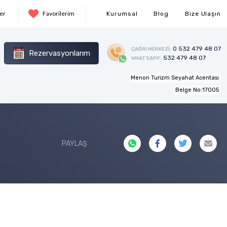
Ver
Favorilerim
Kurumsal
Blog
Bize Ulaşın
0 532 479 48 07
ÇAĞRI MERKEZİ:
Rezervasyonlarım
532 479 48 07
WHATSAPP:
Menon Turizm Seyahat Acentası
Belge No:17005
PAYLAŞ