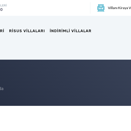
LERİ
Villanı Kiraya 
00
RI
RISUS VILLALARI
İNDIRIMLI VILLALAR
da