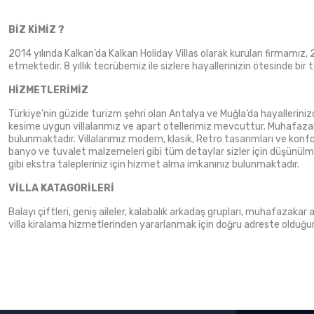
BİZ KİMİZ ?
2014 yılında Kalkan’da Kalkan Holiday Villas olarak kurulan firmamız, 
etmektedir. 8 yıllık tecrübemiz ile sizlere hayallerinizin ötesinde bir t
HİZMETLERİMİZ
Türkiye’nin güzide turizm şehri olan Antalya ve Muğla’da hayallerinizd
kesime uygun villalarımız ve apart otellerimiz mevcuttur. Muhafazakar, 
bulunmaktadır. Villalarımız modern, klasik, Retro tasarımları ve konf
banyo ve tuvalet malzemeleri gibi tüm detaylar sizler için düşünülmüşt
gibi ekstra talepleriniz için hizmet alma imkanınız bulunmaktadır.
VİLLA KATAGORİLERİ
Balayı çiftleri, geniş aileler, kalabalık arkadaş grupları, muhafazakar
villa kiralama hizmetlerinden yararlanmak için doğru adreste olduğun