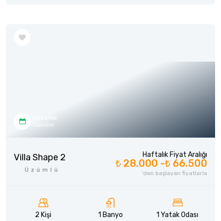
Müsaitlik
Takvimi
Haftalık Fiyat Aralığı
Villa Shape 2
₺ 28.000 -
₺ 66.500
Üzümlü
'den başlayan fiyatlarla
2 Kişi
1 Banyo
1 Yatak Odası