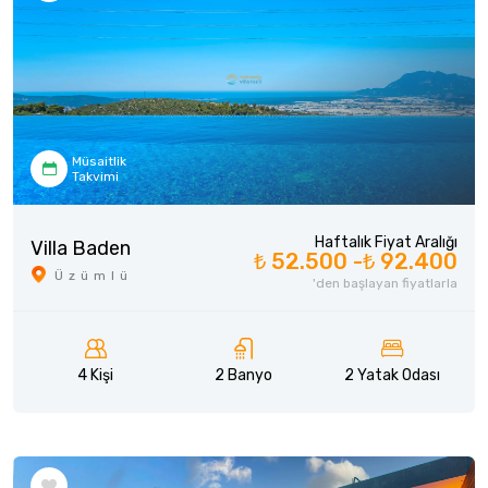
Müsaitlik
Takvimi
Haftalık Fiyat Aralığı
Villa Baden
₺ 52.500 -
₺ 92.400
Üzümlü
'den başlayan fiyatlarla
4 Kişi
2 Banyo
2 Yatak Odası