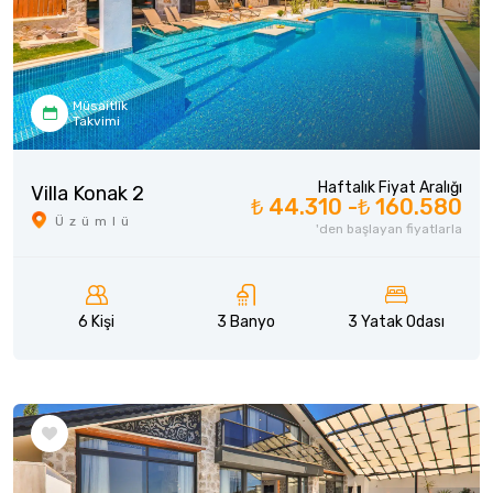
Müsaitlik
Takvimi
Haftalık Fiyat Aralığı
Villa Konak 2
₺ 44.310 -
₺ 160.580
Üzümlü
'den başlayan fiyatlarla
6 Kişi
3 Banyo
3 Yatak Odası