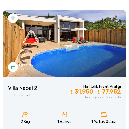
Müsaitlik
Takvimi
Haftalık Fiyat Aralığı
Villa Nepal 2
₺ 31.950 -
₺ 77.952
Üzümlü
'den başlayan fiyatlarla
2 Kişi
1 Banyo
1 Yatak Odası