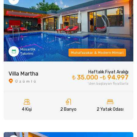
Müsaitlik
Muhafazakar & Modern Mimari
Takvimi
Haftalık Fiyat Aralığı
Villa Martha
₺ 35.000 -
₺ 94.997
Üzümlü
'den başlayan fiyatlarla
4 Kişi
2 Banyo
2 Yatak Odası