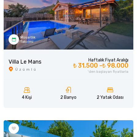
Müsaitlik
Takvimi
Haftalık Fiyat Aralığı
Villa Le Mans
₺ 31.500 -
₺ 98.000
Üzümlü
'den başlayan fiyatlarla
4 Kişi
2 Banyo
2 Yatak Odası