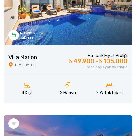
Müsaitlik
Takvimi
Haftalık Fiyat Aralığı
Villa Marlon
₺ 49.900 -
₺ 105.000
Üzümlü
'den başlayan fiyatlarla
4 Kişi
2 Banyo
2 Yatak Odası