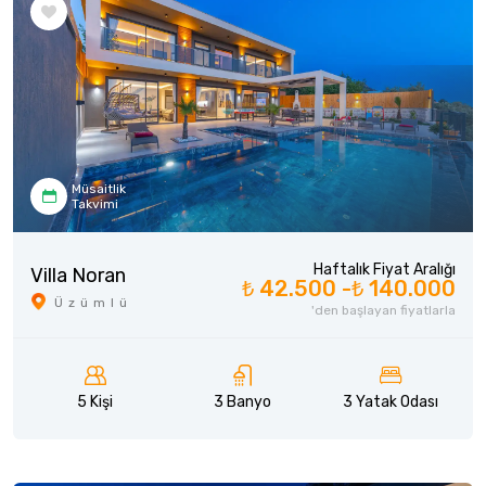
Müsaitlik
Takvimi
Haftalık Fiyat Aralığı
Villa Noran
₺ 42.500 -
₺ 140.000
Üzümlü
'den başlayan fiyatlarla
5 Kişi
3 Banyo
3 Yatak Odası