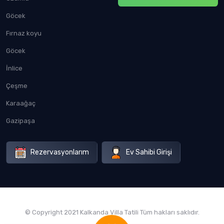
Göcek
Fırnaz koyu
Göcek
İnlice
Çeşme
Karaağaç
Gazipaşa
Rezervasyonlarım
Ev Sahibi Girişi
© Copyright 2021 Kalkanda Villa Tatili Tüm hakları saklıdır.