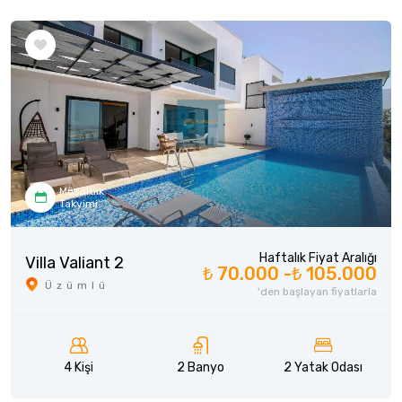
Müsaitlik
Takvimi
Haftalık Fiyat Aralığı
Villa Valiant 2
₺ 70.000 -
₺ 105.000
Üzümlü
'den başlayan fiyatlarla
4 Kişi
2 Banyo
2 Yatak Odası