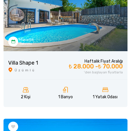
Müsaitlik
Takvimi
Haftalık Fiyat Aralığı
Villa Shape 1
₺ 28.000 -
₺ 70.000
Üzümlü
'den başlayan fiyatlarla
2 Kişi
1 Banyo
1 Yatak Odası