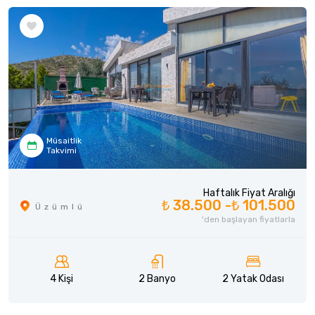
Müsaitlik
Takvimi
Haftalık Fiyat Aralığı
₺ 38.500 -
₺ 101.500
Üzümlü
'den başlayan fiyatlarla
4 Kişi
2 Banyo
2 Yatak Odası