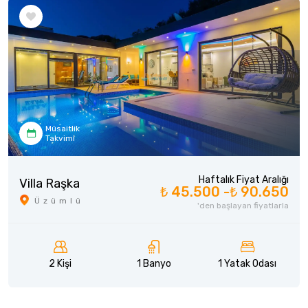
Müsaitlik
Takvimi
Haftalık Fiyat Aralığı
Villa Raşka
₺ 45.500 -
₺ 90.650
Üzümlü
'den başlayan fiyatlarla
2 Kişi
1 Banyo
1 Yatak Odası