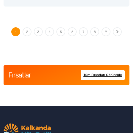
1
2
3
4
5
6
7
8
9
Fırsatlar
Tüm Fırsatları Görüntüle