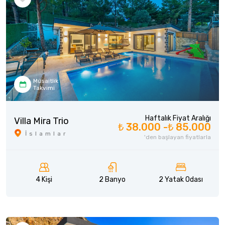
Müsaitlik
Takvimi
Haftalık Fiyat Aralığı
Villa Mira Trio
₺ 38.000 -
₺ 85.000
İslamlar
'den başlayan fiyatlarla
4 Kişi
2 Banyo
2 Yatak Odası