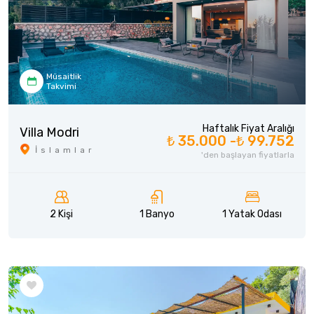
Müsaitlik
Takvimi
Haftalık Fiyat Aralığı
Villa Modri
₺ 35.000 -
₺ 99.752
İslamlar
'den başlayan fiyatlarla
2 Kişi
1 Banyo
1 Yatak Odası