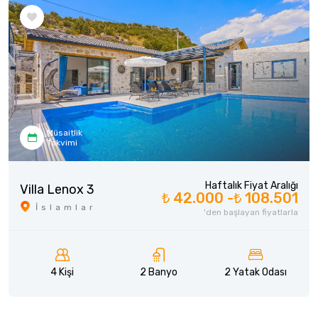
Müsaitlik
Takvimi
Haftalık Fiyat Aralığı
Villa Lenox 3
₺ 42.000 -
₺ 108.501
İslamlar
'den başlayan fiyatlarla
4 Kişi
2 Banyo
2 Yatak Odası