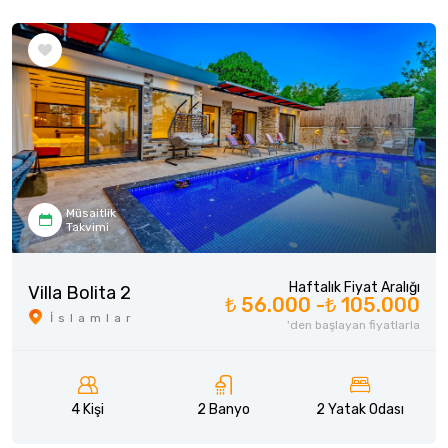
Müsaitlik
Takvimi
Haftalık Fiyat Aralığı
Villa Bolita 2
₺ 56.000 -
₺ 105.000
İslamlar
'den başlayan fiyatlarla
4 Kişi
2 Banyo
2 Yatak Odası