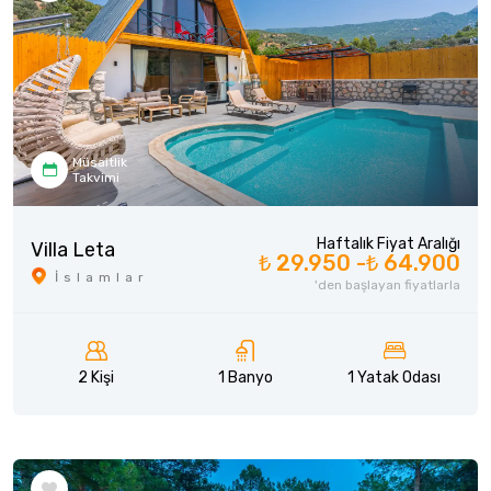
Müsaitlik
Takvimi
Haftalık Fiyat Aralığı
Villa Leta
₺ 29.950 -
₺ 64.900
İslamlar
'den başlayan fiyatlarla
2 Kişi
1 Banyo
1 Yatak Odası