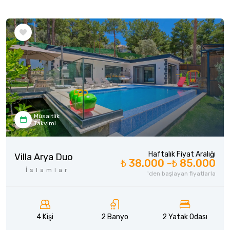
Müsaitlik
Takvimi
Haftalık Fiyat Aralığı
Villa Arya Duo
₺ 38.000 -
₺ 85.000
İslamlar
'den başlayan fiyatlarla
4 Kişi
2 Banyo
2 Yatak Odası