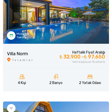
Müsaitlik
Takvimi
Haftalık Fiyat Aralığı
Villa Norm
₺ 32.900 -
₺ 97.650
İslamlar
'den başlayan fiyatlarla
4 Kişi
2 Banyo
2 Yatak Odası