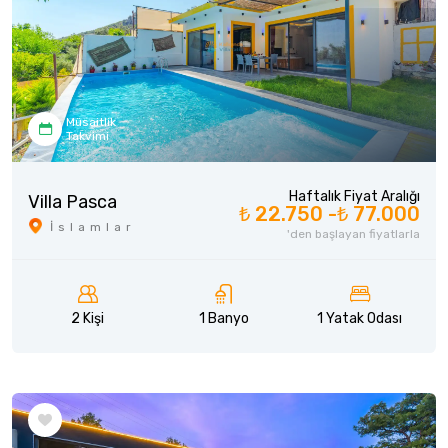
Müsaitlik
Takvimi
Haftalık Fiyat Aralığı
Villa Pasca
₺ 22.750 -
₺ 77.000
İslamlar
'den başlayan fiyatlarla
2 Kişi
1 Banyo
1 Yatak Odası