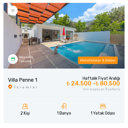
Müsaitlik
Muhafazakar & Balayı
Takvimi
Haftalık Fiyat Aralığı
Villa Penne 1
₺ 24.500 -
₺ 80.500
İslamlar
'den başlayan fiyatlarla
2 Kişi
1 Banyo
1 Yatak Odası