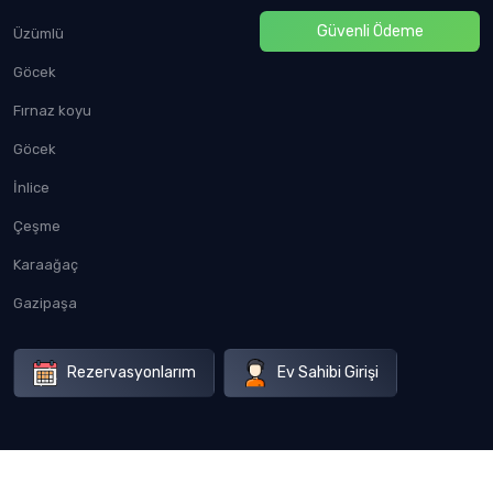
Güvenli Ödeme
Üzümlü
Göcek
Fırnaz koyu
Göcek
İnlice
Çeşme
Karaağaç
Gazipaşa
Rezervasyonlarım
Ev Sahibi Girişi