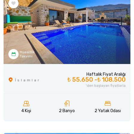
Müsaitlik
Takvimi
Haftalık Fiyat Aralığı
₺ 55.650 -
₺ 108.500
İslamlar
'den başlayan fiyatlarla
4 Kişi
2 Banyo
2 Yatak Odası