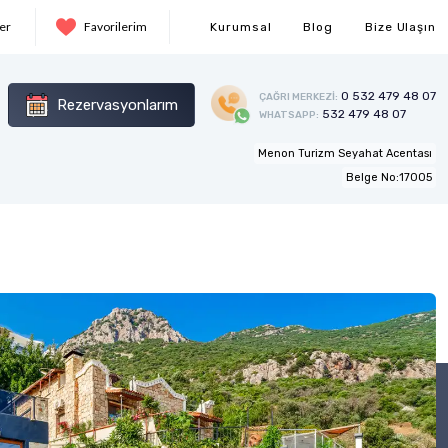
Ver
Favorilerim
Kurumsal
Blog
Bize Ulaşın
0 532 479 48 07
ÇAĞRI MERKEZİ:
Rezervasyonlarım
532 479 48 07
WHATSAPP:
Menon Turizm Seyahat Acentası
Belge No:17005