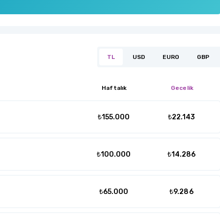
TL
USD
EURO
GBP
Haftalık
Gecelik
₺155.000
₺22.143
₺100.000
₺14.286
₺65.000
₺9.286