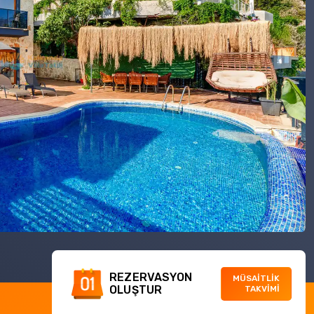
REZERVASYON
MÜSAİTLİK
OLUŞTUR
TAKVİMİ