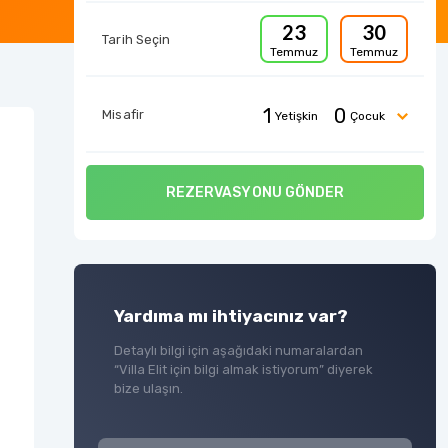
23
30
Tarih Seçin
Temmuz
Temmuz
1
0
Misafir
Yetişkin
Çocuk
REZERVASYONU GÖNDER
Yardıma mı ihtiyacınız var?
Detaylı bilgi için aşağıdaki numaralardan
“Villa Elit için bilgi almak istiyorum” diyerek
bize ulaşın.