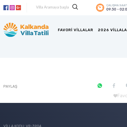
ÇALIŞMA SAAT
09:30 - 02:
FAVORI VILLALAR
2026 VILLALA
PAYLAŞ
Favo
VİLLA KODU: VR-3904