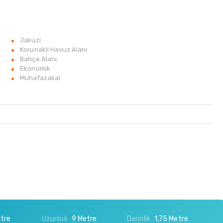
Jakuzi
Korunaklı Havuz Alanı
Bahçe Alanı
Ekonomik
Muhafazakar
tre
Uzunluk
9 Metre
Derinlik
1,75 Metre