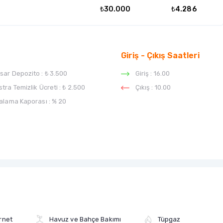
₺30.000
₺4.286
Giriş - Çıkış Saatleri
sar Depozito :
₺ 3.500
Giriş : 16.00
stra Temizlik Ücreti :
₺ 2.500
Çıkış : 10.00
ralama Kaporası :
% 20
rnet
Havuz ve Bahçe Bakımı
Tüpgaz