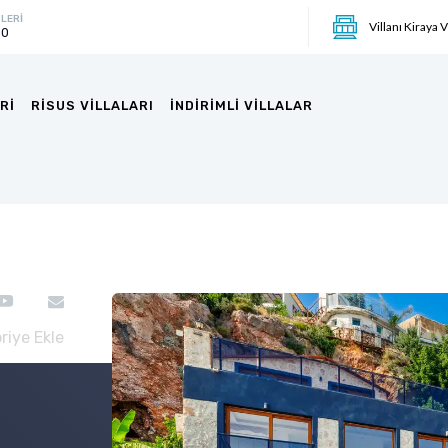
LERİ
Villanı Kiraya 
00
RI
RISUS VILLALARI
İNDIRIMLI VILLALAR
riye Ekle