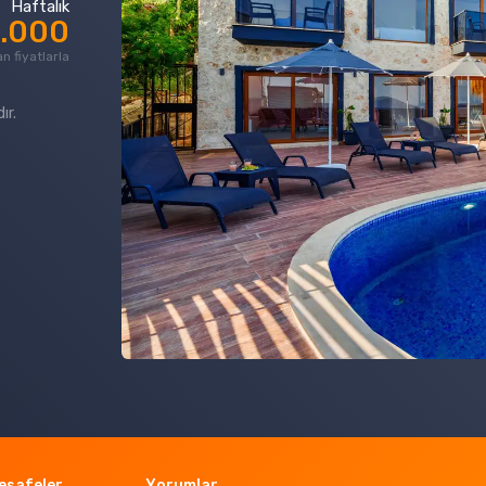
Haftalık
0.000
n fiyatlarla
ır.
esafeler
Yorumlar