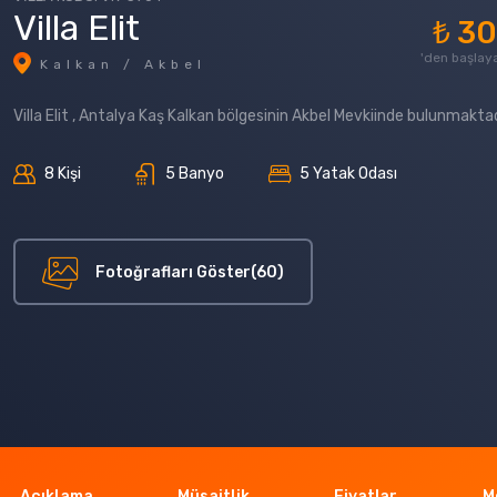
Villa Elit
₺ 3
'den başlaya
Kalkan / Akbel
Villa Elit , Antalya Kaş Kalkan bölgesinin Akbel Mevkiinde bulunmaktad
8 Kişi
5 Banyo
5 Yatak Odası
Fotoğrafları Göster(60)
Açıklama
Müsaitlik
Fiyatlar
M