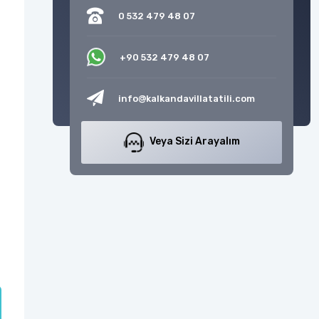
0 532 479 48 07
+90 532 479 48 07
info@kalkandavillatatili.com
Veya Sizi Arayalım