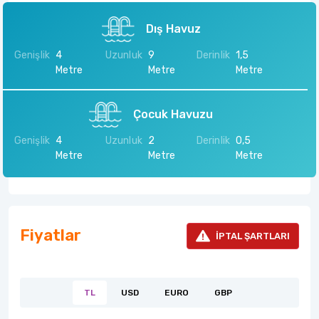
Dış Havuz
Genişlik
4
Uzunluk
9
Derinlik
1,5
Metre
Metre
Metre
Çocuk Havuzu
Genişlik
4
Uzunluk
2
Derinlik
0,5
Metre
Metre
Metre
Fiyatlar
İPTAL ŞARTLARI
TL
USD
EURO
GBP