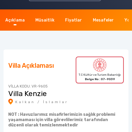
Açıklama
Müsaitlik
Fiyatlar
Mesafeler
Yor
Villa Açıklaması
T.C Kültür ve Turizm Bakanlığı
Belge No : 07-9039
VİLLA KODU: VR-9605
Villa Kenzie
Kalkan / İslamlar
NOT : Havuzlarımız misafirlerimizin sağlık problemi
yaşamaması için villa görevlilerimiz tarafından
düzenli olarak temizlenmektedir