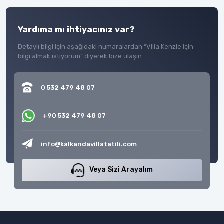
Yardıma mı ihtiyacınız var?
Detaylı bilgi için aşağıdaki numaralardan “Villa Kenzie için
bilgi almak istiyorum” diyerek bize ulaşın.
0 532 479 48 07
+90 532 479 48 07
info@kalkandavillatatili.com
Veya Sizi Arayalım