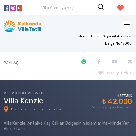
Menon Turizm Seyahat Acentası
Belge No:17005
PAYLAŞ
Favoriye Ekle
VİLLA KODU: VR-9605
Haftalık
Villa Kenzie
₺ 42.000
'den başlayan fiyatlarla
Kalkan / İslamlar
Villa Kenzie, Antalya Kaş Kalkan Bölgesinin İslamlar Mevkiinde Yer
Almaktadır