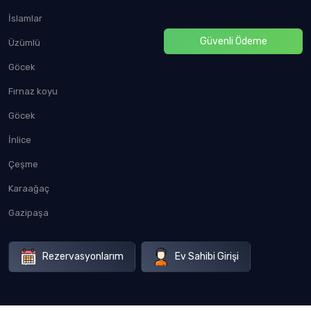
İslamlar
Güvenli Ödeme
Üzümlü
Göcek
Fırnaz koyu
Göcek
İnlice
Çeşme
Karaağaç
Gazipaşa
Rezervasyonlarım
Ev Sahibi Girişi