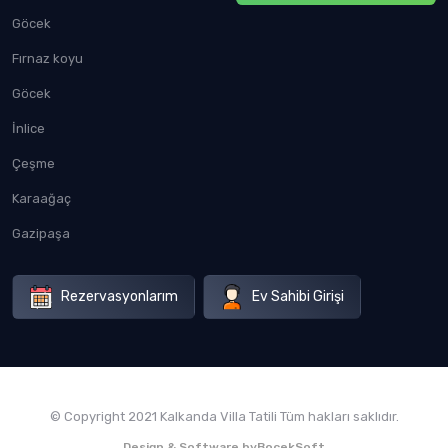
Göcek
Fırnaz koyu
Göcek
İnlice
Çeşme
Karaağaç
Gazipaşa
Rezervasyonlarım
Ev Sahibi Girişi
© Copyright 2021 Kalkanda Villa Tatili Tüm hakları saklıdır.
Design & Software by
BocekSoft