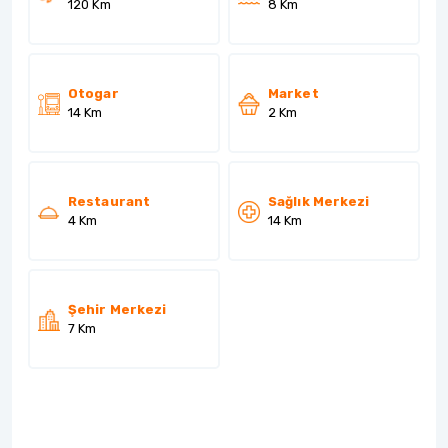
120 Km
8 Km
Otogar
Market
14 Km
2 Km
Restaurant
Sağlık Merkezi
4 Km
14 Km
Şehir Merkezi
7 Km