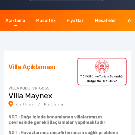
Açıklama
Müsaitlik
Fiyatlar
Mesafeler
Yor
Villa Açıklaması
T.C Kültür ve Turizm Bakanlığı
Belge No : 07-4893
VİLLA KODU: VR-8855
Villa Maynex
Kalkan / Patara
NOT : Doğa içinde konumlanan villalarımızın
çevresinde gerekli ilaçlamalar yapılmaktadır
NOT : Havuzlarımız misafirlerimizin sağlık problemi