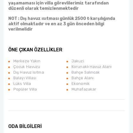
yaşamaması için villa görevlilerimiz tarafından
düzenli olarak temizlenmektedir
NOT : Dış havuz ısıtması günlük 2500
₺ karşılığında
aktif olmaktadır
ve en az 3 gün önceden bilgi
verilmelidir
ÖNE ÇIKAN ÖZELLİKLER
Merkeze Yakın
Jakuzi
Çocuk Havuzu
Korunaklı Havuz Alanı
Dış Havuz Isıtma
Bahçe Salıncak
Balayı Villası
Bahçe Alanı
Lüks Villa
Ekonomik
Popüler Villa
Muhafazakar
ODA BİLGİLERİ