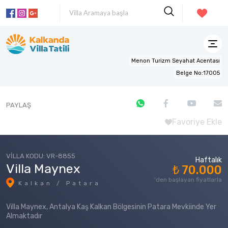
Menon Turizm Seyahat Acentası
Belge No:17005
PAYLAŞ
Favoriye Ekle
VİLLA KODU: VR-8855
Haftalık
Villa Maynex
₺ 70.000
'den başlayan fiyatlarla
Kalkan / Patara
Villa Maynex, Antalya Kaş Kalkan Bölgesinin Patara Mevkiinde Yer
Almaktadır