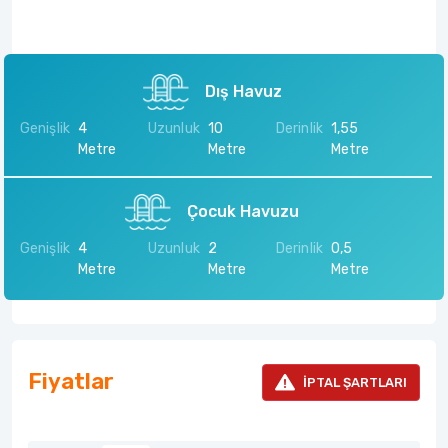
Dış Havuz
Genişlik
4
Uzunluk
10
Derinlik
1,55
Metre
Metre
Metre
Çocuk Havuzu
Genişlik
4
Uzunluk
2
Derinlik
0,5
Metre
Metre
Metre
Fiyatlar
İPTAL ŞARTLARI