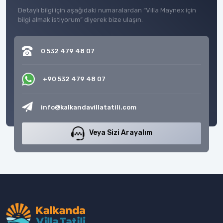
Detaylı bilgi için aşağıdaki numaralardan “Villa Maynex için
bilgi almak istiyorum” diyerek bize ulaşın.
0 532 479 48 07
+90 532 479 48 07
info@kalkandavillatatili.com
Veya Sizi Arayalım